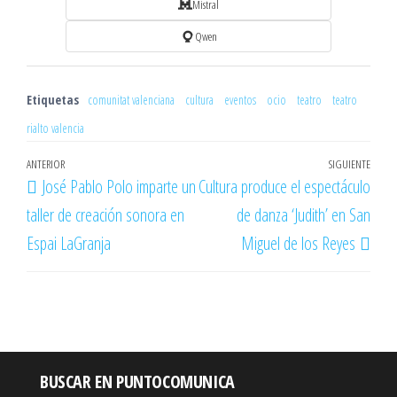
Mistral
Qwen
Etiquetas
comunitat valenciana
cultura
eventos
ocio
teatro
teatro
rialto valencia
Navegación
Entrada
ANTERIOR
SIGUIENTE
Entr
José Pablo Polo imparte un
Cultura produce el espectáculo
de
anterior
sigu
taller de creación sonora en
de danza ‘Judith’ en San
entradas
Espai LaGranja
Miguel de los Reyes
BUSCAR EN PUNTOCOMUNICA