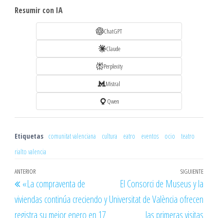
Resumir con IA
ChatGPT
Claude
Perplexity
Mistral
Qwen
Etiquetas
comunitat valenciana
cultura
eatro
eventos
ocio
teatro
rialto valencia
Navegación
Entrada
ANTERIOR
SIGUIENTE
Entr
«La compraventa de
El Consorci de Museus y la
de
anterior
sigu
viviendas continúa creciendo y
Universitat de València ofrecen
entradas
registra su mejor enero en 17
las primeras visitas