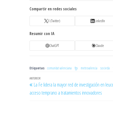
Compartir en redes sociales
X (Twitter)
LinkedIn
Resumir con IA
ChatGPT
Claude
Etiquetas
comunitat valenciana
fgv
metrovalencia
socieda
Navegación
Entrada
ANTERIOR
La Fe lidera la mayor red de investigación en leuce
de
anterior
acceso temprano a tratamientos innovadores
entradas