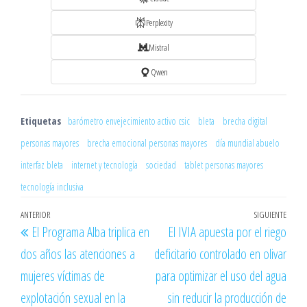
Perplexity
Mistral
Qwen
Etiquetas
barómetro envejecimiento activo csic
bleta
brecha digital
personas mayores
brecha emocional personas mayores
día mundial abuelo
interfaz bleta
internet y tecnología
sociedad
tablet personas mayores
tecnología inclusiva
Navegación
Entrada
ANTERIOR
SIGUIENTE
Entr
El Programa Alba triplica en
El IVIA apuesta por el riego
de
anterior
sigu
dos años las atenciones a
deficitario controlado en olivar
entradas
mujeres víctimas de
para optimizar el uso del agua
explotación sexual en la
sin reducir la producción de