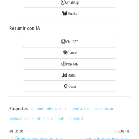
WhatsApp
Bluesky
Resumir con IA
ChatGPT
Claude
Perplexity
Mistral
Qwen
Etiquetas
comunitat valenciana
emergencias comunitat valenciana
medioambiente
ola calor comunitat
sociedad
Navegación
Entrada
ANTERIOR
SIGUIENTE
Entr
Cinema Jove presenta la
Un millón de euros para