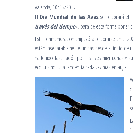
Valencia, 10/05/2012
El
Día Mundial de las Aves
se celebrará el
través del tiempo
«, para de esta forma poner de 
Esta conmemoración empezó a celebrarse en el 2006 
están inseparablemente unidas desde el inicio de n
ha tenido fascinación por las aves migratorias y s
ecoturismo, una tendencia cada vez más en auge.
A
c
P
s
L
1