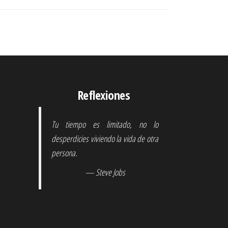
Reflexiones
Tu tiempo es limitado, no lo
desperdicies viviendo la vida de otra
persona.
— Steve Jobs