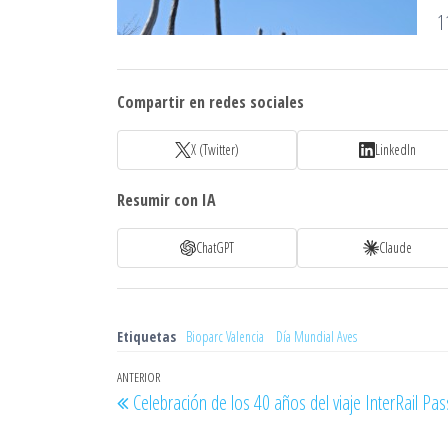
1
Compartir en redes sociales
X (Twitter)
LinkedIn
Resumir con IA
ChatGPT
Claude
Etiquetas
Bioparc Valencia
Día Mundial Aves
Navegación
Entrada
ANTERIOR
Celebración de los 40 años del viaje InterRail Pas
de
anterior