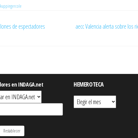
kuppingercole
illones de espectadores
aecc Valencia alerta sobre los 
HEMEROTECA
dores en INDAGA.net
Hemeroteca