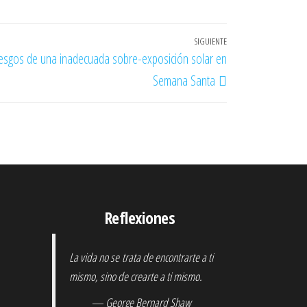
SIGUIENTE
Entrada
riesgos de una inadecuada sobre-exposición solar en
siguiente
Semana Santa
Reflexiones
La vida no se trata de encontrarte a ti
mismo, sino de crearte a ti mismo.
— George Bernard Shaw