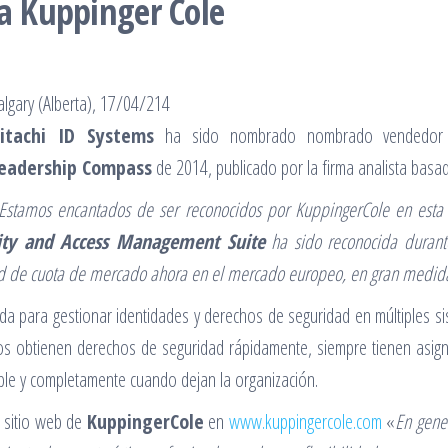
ea Kuppinger Cole
algary (Alberta), 17/04/214
itachi ID Systems
ha sido nombrado nombrado vendedor 
eadership Compass
de 2014, publicado por la firma analista basa
Estamos encantados de ser reconocidos por KuppingerCole en esta i
ity and Access Management Suite
ha sido reconocida duran
ad de cuota de mercado ahora en el mercado europeo, en gran medid
ada para gestionar identidades y derechos de seguridad en múltiples s
ios obtienen derechos de seguridad rápidamente, siempre tienen asi
able y completamente cuando dejan la organización.
l sitio web de
KuppingerCole
en
www.kuppingercole.com
«
En gene