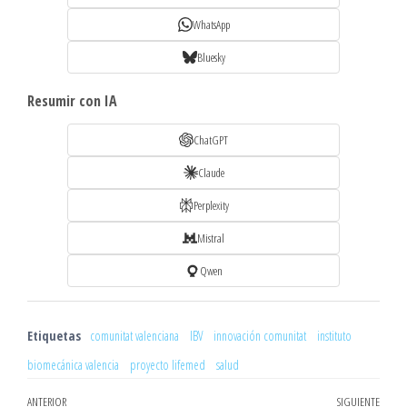
WhatsApp
Bluesky
Resumir con IA
ChatGPT
Claude
Perplexity
Mistral
Qwen
Etiquetas
comunitat valenciana
IBV
innovación comunitat
instituto
biomecánica valencia
proyecto lifemed
salud
Navegación
Entrada
ANTERIOR
SIGUIENTE
Entr