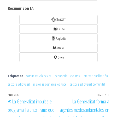
Resumir con IA
ChatGPT
Claude
Perplexity
Mistral
Qwen
Etiquetas
comunitat valenciana
economía
eventos
internacionalización
sector audiovisual
misiones comerciales ivace
sector audiovisual comunitat
Navegación
Entrada
ANTERIOR
SIGUIENTE
Entr
La Generalitat impulsa el
La Generalitat forma a
de
anterior
sigu
programa Talento Pyme que
agentes medioambientales en
entradas