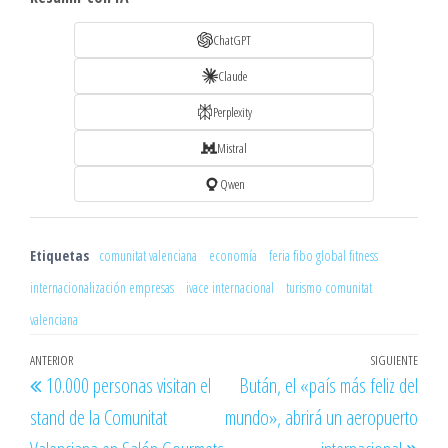
ChatGPT
Claude
Perplexity
Mistral
Qwen
Etiquetas
comunitat valenciana
economía
feria fibo global fitness
internacionalización empresas
ivace internacional
turismo comunitat
valenciana
Navegación
Entrada
ANTERIOR
SIGUIENTE
Entr
10.000 personas visitan el
Bután, el «país más feliz del
de
anterior
sigu
stand de la Comunitat
mundo», abrirá un aeropuerto
entradas