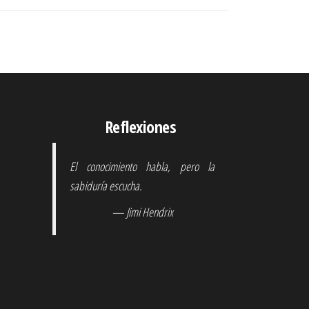
Reflexiones
El conocimiento habla, pero la
sabiduría escucha.
— Jimi Hendrix