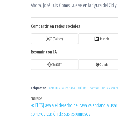
Ahora, José Luis Gómez vuelve en la figura del Cid y,
Compartir en redes sociales
X (Twitter)
LinkedIn
Resumir con IA
ChatGPT
Claude
Etiquetas
comunitat valenciana
cultura
eventos
noticias vale
Navegación
Entrada
ANTERIOR
El TSJ avala el derecho del cava valenciano a usar
de
anterior
comercialización de sus espumosos
entradas