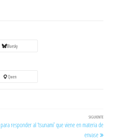
Bluesky
Qwen
SIGUIENTE
Entrada
 para responder al ‘tsunami’ que viene en materia de
siguiente
envase