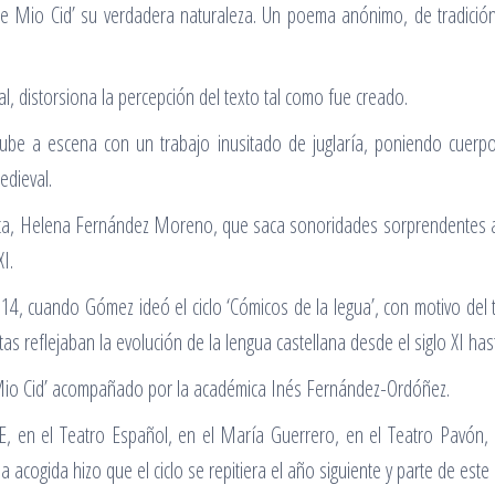
e Mio Cid’ su verdadera naturaleza. Un poema anónimo, de tradición o
ual, distorsiona la percepción del texto tal como fue creado.
sube a escena con un trabajo inusitado de juglaría, poniendo cuerpo 
edieval.
ista, Helena Fernández Moreno, que saca sonoridades sorprendentes al
I.
14, cuando Gómez ideó el ciclo ‘Cómicos de la legua’, con motivo del t
reflejaban la evolución de la lengua castellana desde el siglo XI hast
e Mio Cid’ acompañado por la académica Inés Fernández-Ordóñez.
AE, en el Teatro Español, en el María Guerrero, en el Teatro Pavón
ia acogida hizo que el ciclo se repitiera el año siguiente y parte de est