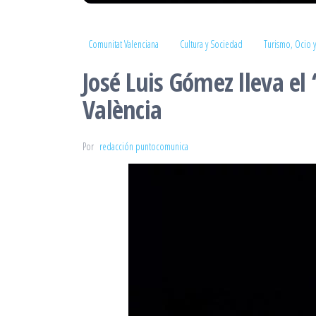
Comunitat Valenciana
Cultura y Sociedad
Turismo, Ocio y
José Luis Gómez lleva el 
València
Por
redacción puntocomunica