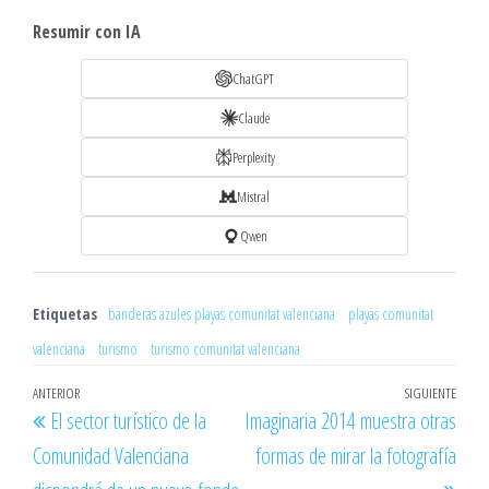
Resumir con IA
ChatGPT
Claude
Perplexity
Mistral
Qwen
Etiquetas
banderas azules playas comunitat valenciana
playas comunitat
valenciana
turismo
turismo comunitat valenciana
Navegación
Entrada
ANTERIOR
SIGUIENTE
Entr
El sector turístico de la
Imaginaria 2014 muestra otras
de
anterior
sigu
Comunidad Valenciana
formas de mirar la fotografía
entradas