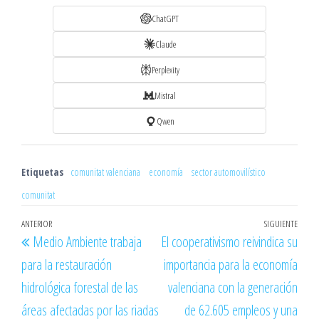
ChatGPT
Claude
Perplexity
Mistral
Qwen
Etiquetas
comunitat valenciana
economía
sector automovilístico
comunitat
Navegación
Entrada
ANTERIOR
SIGUIENTE
Entr
Medio Ambiente trabaja
El cooperativismo reivindica su
de
anterior
sigu
para la restauración
importancia para la economía
entradas
hidrológica forestal de las
valenciana con la generación
áreas afectadas por las riadas
de 62.605 empleos y una