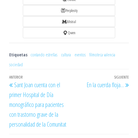
Perplexity
Mistral
Qwen
Etiquetas
contando estrellas
cultura
eventos
filmoteca valencia
sociedad
Navegación
Entrada
ANTERIOR
SIGUIENTE
Entr
Sant Joan cuenta con el
En la cuerda floja…
de
anterior
sigu
primer Hospital de Día
entradas
monográfico para pacientes
con trastorno grave de la
personalidad de la Comunitat