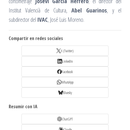
cortometraje
Josevi García Herrero
; el director del
Institut Valencià de Cultura,
Abel Guarinos
, y el
subdirector del
IVAC
, José Luis Moreno.
Compartir en redes sociales
X (Twitter)
LinkedIn
Facebook
WhatsApp
Bluesky
Resumir con IA
ChatGPT
Claude