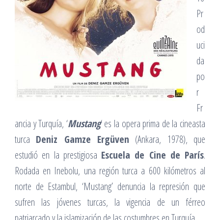
Pr
od
uci
da
po
r
Fr
ancia y Turquía, ‘
Mustang
‘ es la opera prima de la cineasta
turca
Deniz Gamze Ergüven
(Ankara, 1978), que
estudió en la prestigiosa
Escuela de Cine de París
.
Rodada en Inebolu, una región turca a 600 kilómetros al
norte de Estambul, ‘Mustang’ denuncia la represión que
sufren las jóvenes turcas, la vigencia de un férreo
patriarcado y la islamización de las costumbres en Turquía.