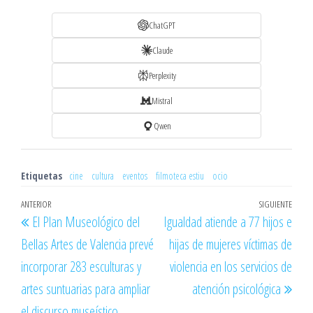
ChatGPT
Claude
Perplexity
Mistral
Qwen
Etiquetas
cine
cultura
eventos
filmoteca estiu
ocio
Navegación
Entrada
ANTERIOR
SIGUIENTE
Entr
El Plan Museológico del
Igualdad atiende a 77 hijos e
de
anterior
sigu
Bellas Artes de Valencia prevé
hijas de mujeres víctimas de
entradas
incorporar 283 esculturas y
violencia en los servicios de
artes suntuarias para ampliar
atención psicológica
el discurso museístico