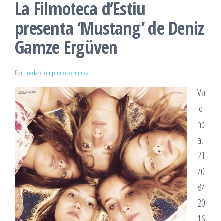
La Filmoteca d’Estiu
presenta ‘Mustang’ de Deniz
Gamze Ergüven
Por
redacción puntocomunica
Va
le
nci
a,
21
/0
8/
20
16