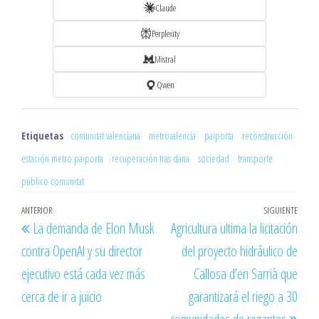
Claude
Perplexity
Mistral
Qwen
Etiquetas
comunitat valenciana
metrovalencia
paiporta
reconstrucción
estación metro paiporta
recuperación tras dana
sociedad
transporte
público comunitat
Navegación
Entrada
ANTERIOR
SIGUIENTE
Entr
La demanda de Elon Musk
Agricultura ultima la licitación
de
anterior
sigu
contra OpenAl y su director
del proyecto hidráulico de
entradas
ejecutivo está cada vez más
Callosa d’en Sarrià que
cerca de ir a juicio
garantizará el riego a 30