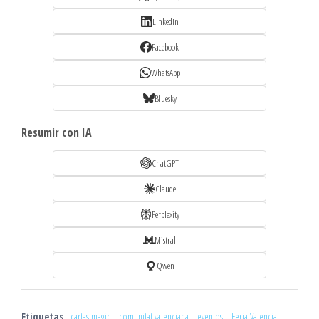
LinkedIn
Facebook
WhatsApp
Bluesky
Resumir con IA
ChatGPT
Claude
Perplexity
Mistral
Qwen
Etiquetas
cartas magic
comunitat valenciana
eventos
Feria Valencia