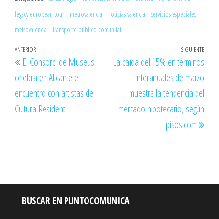
legacy european tour
metrovalencia
noticias valencia
servicios especiales
metrovalencia
transporte público comunitat
Navegación
Entrada
ANTERIOR
SIGUIENTE
Entr
El Consorci de Museus
La caída del 15% en términos
de
anterior
sigu
celebra en Alicante el
interanuales de marzo
entradas
encuentro con artistas de
muestra la tendencia del
Cultura Resident
mercado hipotecario, según
pisos.com
BUSCAR EN PUNTOCOMUNICA