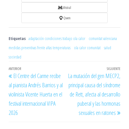
Mistral
Qwen
Etiquetas
adaptación condiciones trabajo ola calor
comunitat valenciana
medidas preventivas frente altas temperaturas
ola calor comunitat
salud
sociedad
Navegación
Entrada
ANTERIOR
SIGUIENTE
Entr
El Centre del Carme recibe
La mutación del gen MECP2,
de
anterior
sigu
al pianista Andrés Barrios y al
principal causa del síndrome
entradas
violinista Vicente Huerta en el
de Rett, afecta al desarrollo
festival internacional VIPA
puberal y las hormonas
2026
sexuales en ratones