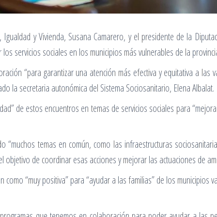
es, Igualdad y Vivienda, Susana Camarero, y el presidente de la Dipu
os servicios sociales en los municipios más vulnerables de la provinci
ación “para garantizar una atención más efectiva y equitativa a las v
do la secretaria autonómica del Sistema Sociosanitario, Elena Albalat.
dad” de estos encuentros en temas de servicios sociales para “mejorar 
 “muchos temas en común, como las infraestructuras sociosanitarias
n el objetivo de coordinar esas acciones y mejorar las actuaciones de a
n como “muy positiva” para “ayudar a las familias” de los municipios 
ogramas que tenemos en colaboración para poder ayudar a las perso