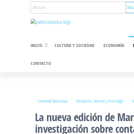
Saltar
Buscar:
al
Puntocomunica:
Noticias Valencia
contenido
y Comunitat
Comunicación
Valenciana:
2.0
turismo, cultura,
INICIO
CULTURA Y SOCIEDAD
ECONOMÍA
economía,
sociedad, salud,
medioambiente,
CONTACTO
innovacion y
tecnologia
Comunitat Valenciana
Innovación, Internet y Tecnología
M
La nueva edición de Mar
investigación sobre con