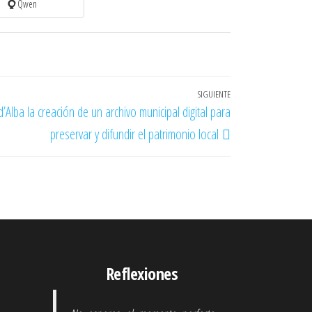
Qwen
SIGUIENTE
Entrada
’Alba la creación de un archivo municipal digital para
siguiente
preservar y difundir el patrimonio local
Reflexiones