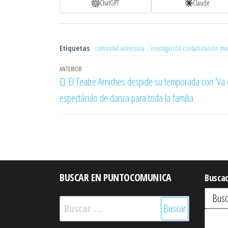
ChatGPT
Claude
Etiquetas
comunitat valenciana
investigación contaminación mar
Navegación
Entrada
ANTERIOR
El Teatre Arniches despide su temporada con ‘Va
de
anterior
espectáculo de danza para toda la familia
entradas
BUSCAR EN PUNTOCOMUNICA
Busca
Buscar: