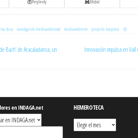
Perplexity
Mistral
ina ibiza
investigación medioambiental
medioambiente
proyecto marpitius
UJI
 de Bach’ de Aracaladanza, un
Innovación impulsa en Vall d
HEMEROTECA
dores en INDAGA.net
Hemeroteca