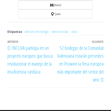
Mistral
Qwen
Etiquetas
internet y tecnología
videoconsolas
xbox
Navegación
Entrada
ANTERIOR
SIGUIENTE
Entr
INCLIVA participa en un
52 bodegas de la Comunitat
de
anterior
sigu
proyecto europeo que busca
Valenciana estarán presentes
entradas
revolucionar el manejo de la
en Prowein la feria europea
insuficiencia cardíaca
más importante del sector del
vino