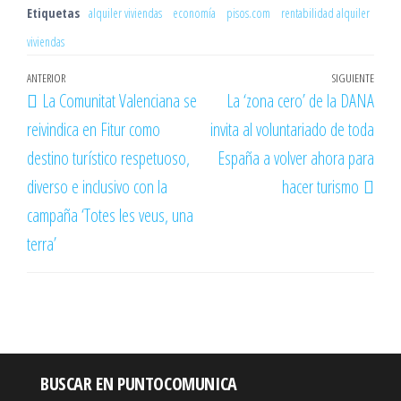
Etiquetas
alquiler viviendas
economía
pisos.com
rentabilidad alquiler
viviendas
Navegación
Entrada
ANTERIOR
SIGUIENTE
Entr
La Comunitat Valenciana se
La ‘zona cero’ de la DANA
de
anterior
sigu
reivindica en Fitur como
invita al voluntariado de toda
entradas
destino turístico respetuoso,
España a volver ahora para
diverso e inclusivo con la
hacer turismo
campaña ‘Totes les veus, una
terra’
BUSCAR EN PUNTOCOMUNICA