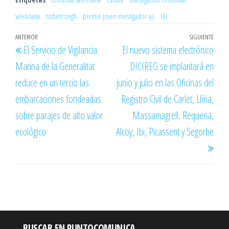
valenciana
nishant singh
premio joven investigador uji
UJI
Navegación
Entrada
ANTERIOR
SIGUIENTE
Entr
El Servicio de Vigilancia
El nuevo sistema electrónico
de
anterior
sigu
Marina de la Generalitat
DICIREG se implantará en
entradas
reduce en un tercio las
junio y julio en las Oficinas del
embarcaciones fondeadas
Registro Civil de Carlet, Llíria,
sobre parajes de alto valor
Massamagrell, Requena,
ecológico
Alcoy, Ibi, Picassent y Segorbe
BUSCAR EN PUNTOCOMUNICA