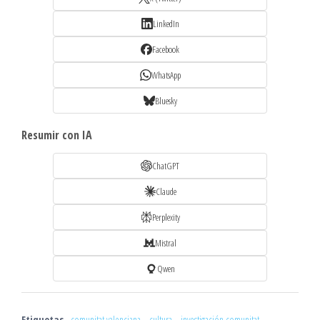
LinkedIn
Facebook
WhatsApp
Bluesky
Resumir con IA
ChatGPT
Claude
Perplexity
Mistral
Qwen
Etiquetas
comunitat valenciana
cultura
investigación comunitat