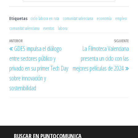
Etiquetas
ciclo labora en ruta
comunitat valenciana
economía
empleo
comunitat valenciana
eventos
labora
Navegación
Entrada
ANTERIOR
SIGUIENTE
Entr
GDES impulsa el diálogo
La Filmoteca Valenciana
de
anterior
sigu
entre sectores público y
presenta un ciclo con las
entradas
privado en su primer Tech Day
mejores películas de 2024
sobre innovación y
sostenibilidad
BUSCAR EN PUNTOCOMUNICA