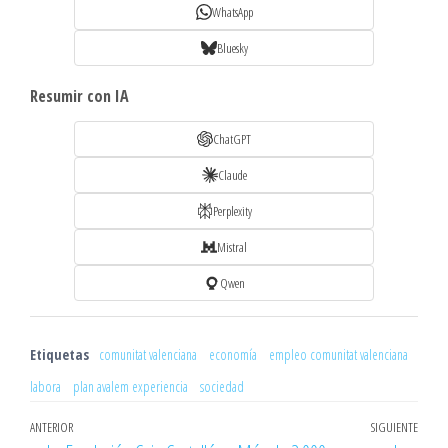
WhatsApp
Bluesky
Resumir con IA
ChatGPT
Claude
Perplexity
Mistral
Qwen
Etiquetas
comunitat valenciana
economía
empleo comunitat valenciana
labora
plan avalem experiencia
sociedad
Navegación
Entrada
ANTERIOR
SIGUIENTE
Entr