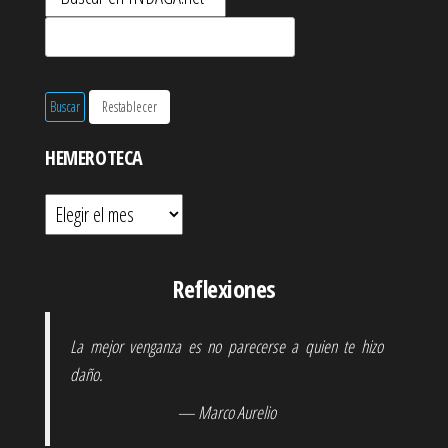
HEMEROTECA
Hemeroteca
Reflexiones
La mejor venganza es no parecerse a quien te hizo
daño.
— Marco Aurelio