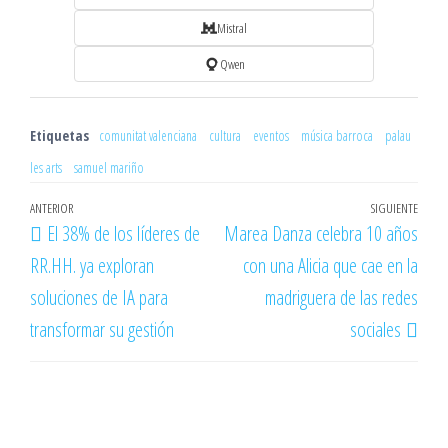
Mistral
Qwen
Etiquetas
comunitat valenciana
cultura
eventos
música barroca
palau
les arts
samuel mariño
Navegación
Entrada
ANTERIOR
SIGUIENTE
Entr
El 38% de los líderes de
Marea Danza celebra 10 años
de
anterior
sigu
RR.HH. ya exploran
con una Alicia que cae en la
entradas
soluciones de IA para
madriguera de las redes
transformar su gestión
sociales