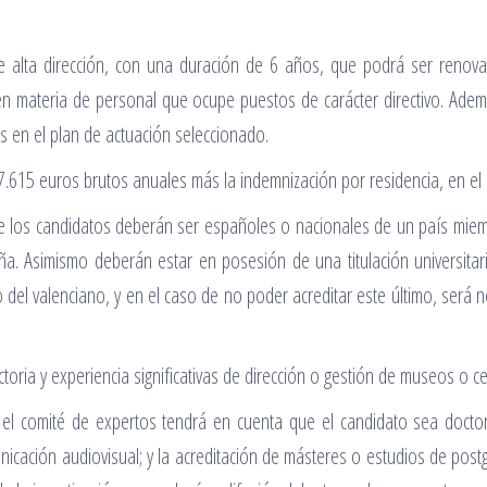
á de alta dirección, con una duración de 6 años, que podrá ser ren
ll en materia de personal que ocupe puestos de carácter directivo. Ade
s en el plan de actuación seleccionado.
7.615 euros brutos anuales más la indemnización por residencia, en el 
ue los candidatos deberán ser españoles o nacionales de un país mie
a. Asimismo deberán estar en posesión de una titulación universitaria
o del valenciano, y en el caso de no poder acreditar este último, será 
toria y experiencia significativas de dirección o gestión de museos o
l comité de expertos tendrá en cuenta que el candidato sea doctor e
municación audiovisual; y la acreditación de másteres o estudios de po