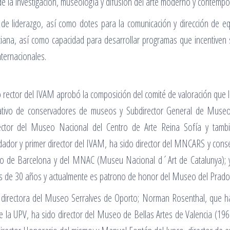
o de la investigación, museología y difusión del arte moderno y contem
 de liderazgo, así como dotes para la comunicación y dirección de e
lenciana, así como capacidad para desarrollar programas que incentive
nternacionales.
rector del IVAM aprobó la composición del comité de valoración que ll
ltativo de conservadores de museos y Subdirector General de Muse
irector del Museo Nacional del Centro de Arte Reina Sofía y tam
ador y primer director del IVAM, ha sido director del MNCARS y con
o de Barcelona y del MNAC (Museu Nacional d´Art de Catalunya); y
e 30 años y actualmente es patrono de honor del Museo del Prado y p
, directora del Museo Serralves de Oporto; Norman Rosenthal, que ha
te de la UPV, ha sido director del Museo de Bellas Artes de Valencia 