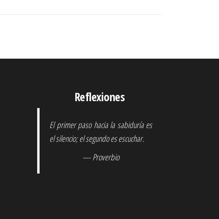
Reflexiones
El primer paso hacia la sabiduría es
el silencio; el segundo es escuchar.
— Proverbio