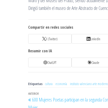
Martí y del Museo del Prado, siendo actualmente D
Dirigió también el museo de Arte Abstracto de Cuenc
Compartir en redes sociales
X (Twitter)
LinkedIn
Resumir con IA
ChatGPT
Claude
Etiquetas
cultura
economía
instituto valenciano arte modern
Navegación
Entrada
ANTERIOR
600 Mujeres Poetas participan en la segunda Conv
de
anterior
Mujer