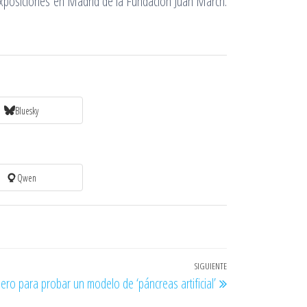
exposiciones en Madrid de la Fundación Juan March.
Bluesky
Qwen
SIGUIENTE
Entrada
nero para probar un modelo de ‘páncreas artificial’
siguiente