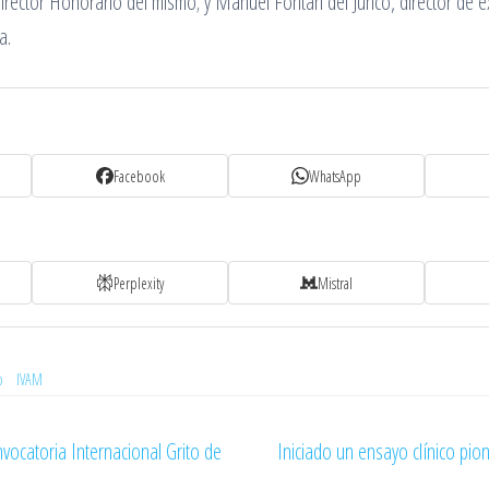
irector Honorario del mismo; y Manuel Fontán del Junco, director de 
a.
Facebook
WhatsApp
Perplexity
Mistral
o
IVAM
ocatoria Internacional Grito de
Iniciado un ensayo clínico pio