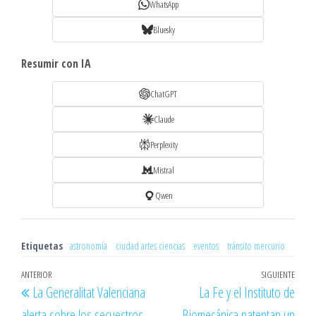
WhatsApp
Bluesky
Resumir con IA
ChatGPT
Claude
Perplexity
Mistral
Qwen
Etiquetas
astronomía
ciudad artes ciencias
eventos
tránsito mercurio
Navegación
Entrada
ANTERIOR
SIGUIENTE
Entr
La Generalitat Valenciana
La Fe y el Instituto de
de
anterior
sigu
alerta sobre los secuestros
Biomecánica patentan un