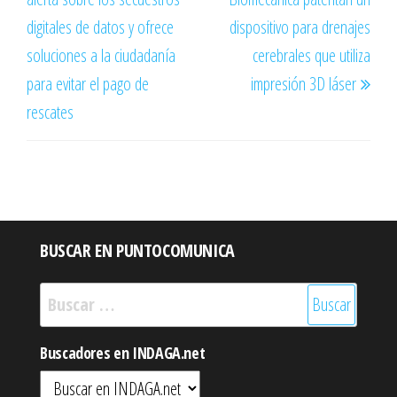
entradas
digitales de datos y ofrece
dispositivo para drenajes
soluciones a la ciudadanía
cerebrales que utiliza
para evitar el pago de
impresión 3D láser
rescates
BUSCAR EN PUNTOCOMUNICA
Buscar:
Buscadores en INDAGA.net