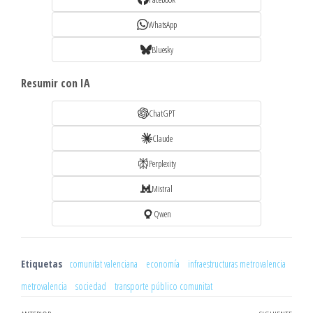
WhatsApp
Bluesky
Resumir con IA
ChatGPT
Claude
Perplexity
Mistral
Qwen
Etiquetas
comunitat valenciana
economía
infraestructuras metrovalencia
metrovalencia
sociedad
transporte público comunitat