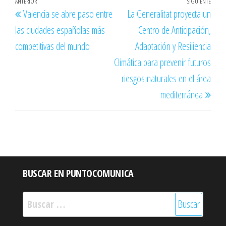
Navegación
Entrada
ANTERIOR
SIGUIENTE
Entr
Valencia se abre paso entre
La Generalitat proyecta un
de
anterior
sigu
las ciudades españolas más
Centro de Anticipación,
entradas
competitivas del mundo
Adaptación y Resiliencia
Climática para prevenir futuros
riesgos naturales en el área
mediterránea
BUSCAR EN PUNTOCOMUNICA
Buscar: