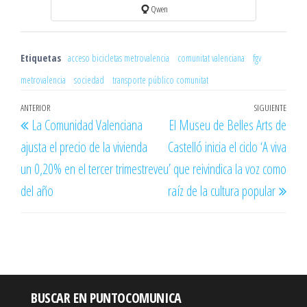
Qwen
Etiquetas
acceso bicicletas metrovalencia
comunitat valenciana
fgv
metrovalencia
sociedad
transporte público comunitat
Navegación
Entrada
ANTERIOR
SIGUIENTE
Entr
La Comunidad Valenciana
El Museu de Belles Arts de
de
anterior
sigu
ajusta el precio de la vivienda
Castelló inicia el ciclo ‘A viva
entradas
un 0,20% en el tercer trimestre
veu’ que reivindica la voz como
del año
raíz de la cultura popular
BUSCAR EN PUNTOCOMUNICA