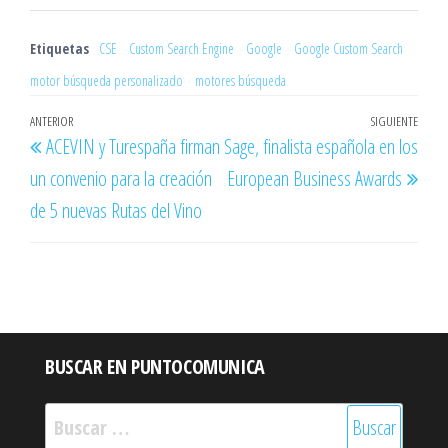
Etiquetas
CSE
Custom Search Engine
Google
Google Custom Search
motor búsqueda personalizado
motores búsqueda
Navegación
Entrada
ANTERIOR
SIGUIENTE
Entr
ACEVIN y Turespaña firman
Sage, finalista española en los
de
anterior
sigu
un convenio para la creación
European Business Awards
entradas
de 5 nuevas Rutas del Vino
BUSCAR EN PUNTOCOMUNICA
Buscar: