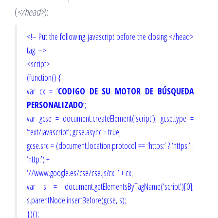
(
</head>
):
<!– Put the following javascript before the closing </head>
tag. –>
<script>
(function() {
var cx = ‘
CODIGO DE SU MOTOR DE BÚSQUEDA
PERSONALIZADO
‘;
var gcse = document.createElement(‘script’); gcse.type =
‘text/javascript’; gcse.async = true;
gcse.src = (document.location.protocol == ‘https:’ ? ‘https:’ :
‘http:’) +
‘//www.google.es/cse/cse.js?cx=’ + cx;
var s = document.getElementsByTagName(‘script’)[0];
s.parentNode.insertBefore(gcse, s);
})();