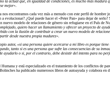
mo la actual que, en igualdad de condiciones, es mucho más madura q
rse mejor
«.
día nos encontramos cada vez más a menudo con este perfil de hombre j
n a evolucionar? ¿Qué puede hacer el «Peter Pan» para dejar de serlo? S
un nuevo modelo de relaciones de género sin refugiarse en el País de N
mplejado, quiero hacer un llamamiento y ofrecer un proyecto de ayuda
ebido con la ilusión de contribuir a crear un nuevo modelo de relaciones
partir desde nuestra propia madurez
«.
ropio autor,
«si una persona quiere acercarse a mi libro es porque tiene
egundo, tanto si es una persona que sufre las consecuencias de su inmad
de ayudarlo o si, por el contrario, debe desistir del intento para no per
Humana y está especializado en el tratamiento de los conflictos de pare
 Bolinches ha publicado numerosos libros de autoayuda y colabora en d