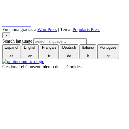
Puncomunica.com
Funciona gracias a
WordPress
|
Tema:
Popularis Press
-
Search language
Español
English
Français
Deutsch
Italiano
Português
-
-
-
-
-
-
es
en
fr
de
it
pt
Gestionar el Consentimiento de las Cookies