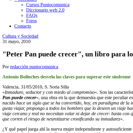
Cursos Puntocomunica
Diccionario web 2.0
FAQs
Foros
Contacto
Cultura y Sociedad
31 mayo, 2010
"Peter Pan puede crecer", un libro para 
Por
redacción puntocomunica
Antonio Bolinches desvela las claves para superar este síndrome
Valencia, 31/05/2010, S. Soria Silla
«
Inmaduro, seductor y con miedo al compromiso
«. Son las caracterí
Pan puede crecer
«, una obra en la que demuestra que este peculiar es
nacido hace un siglo que se ha convertido, hoy, en paradigma de la in
gusta viajar, propongo a todos los hombres que lo deseen un viaje ha
viaje cercano y real no necesitan volar ni dejar de crecer: basta co
que corren el riesgo de neurotizarse cronificando su inmadurez
«.
¿Y qué papel juega ahí la nueva mujer independiente y autosuficiente