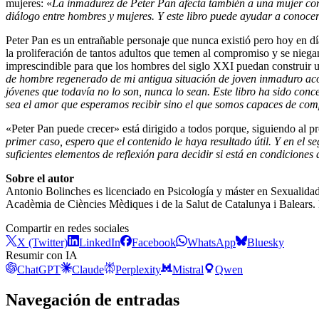
mujeres: «
La inmadurez de Peter Pan afecta también a una mujer co
diálogo entre hombres y mujeres. Y este libro puede ayudar a conoce
Peter Pan es un entrañable personaje que nunca existió pero hoy en 
la proliferación de tantos adultos que temen al compromiso y se niega
imprescindible para que los hombres del siglo XXI puedan construir 
de hombre regenerado de mi antigua situación de joven inmaduro aco
jóvenes que todavía no lo son, nunca lo sean. Este libro ha sido conc
sea el amor que esperamos recibir sino el que somos capaces de com
«Peter Pan puede crecer» está dirigido a todos porque, siguiendo al p
primer caso, espero que el contenido le haya resultado útil. Y en el s
suficientes elementos de reflexión para decidir si está en condiciones 
Sobre el autor
Antonio Bolinches es licenciado en Psicología y máster en Sexualidad 
Acadèmia de Ciències Mèdiques i de la Salut de Catalunya i Balears.
Compartir en redes sociales
X (Twitter)
LinkedIn
Facebook
WhatsApp
Bluesky
Resumir con IA
ChatGPT
Claude
Perplexity
Mistral
Qwen
Navegación de entradas