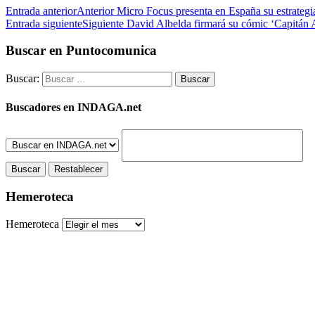
Entrada anterior
Anterior
Micro Focus presenta en España su estrate
Entrada siguiente
Siguiente
David Albelda firmará su cómic ‘Capitán A
Buscar en Puntocomunica
Buscar:
Buscadores en INDAGA.net
Hemeroteca
Hemeroteca