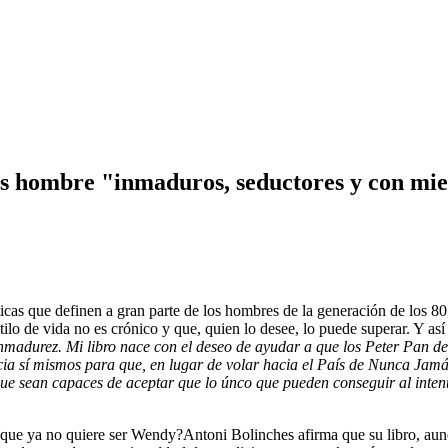
los hombre "inmaduros, seductores y con m
sticas que definen a gran parte de los hombres de la generación de los 8
tilo de vida no es crónico y que, quien lo desee, lo puede superar. Y así
madurez. Mi libro nace con el deseo de ayudar a que los Peter Pan del 
cia sí mismos para que, en lugar de volar hacia el País de Nunca Jamás
n que sean capaces de aceptar que lo únco que pueden conseguir al inten
 que ya no quiere ser Wendy?Antoni Bolinches afirma que su libro, aunqu