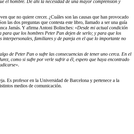
ue el hombre. De ahí la necesidad de una mayor comprensión y
oven que no quiere crecer. ¿Cuáles son las causas que han provocado
on las dos preguntas que contesta este libro, llamado a ser una guía
unca Jamás. Y afirma Antoni Bolinches: «
Desde mi actual condición
 para que los hombres Peter Pan dejen de serlo; y para que los
 interpersonales, familiares y de pareja en el que lo importante no
 algo de Peter Pan o sufre las consecuencias de tener uno cerca. En el
urez, como si sufre por verle sufrir a él, espero que haya encontrado
judicarse
«.
ja. Es profesor en la Universidad de Barcelona y pertenece a la
istintos medios de comunicación.