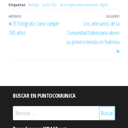
Etiquetas
NetApp
sector TICs
tecnologías almacenamiento digital
Navegación
Entrada
ANTERIOR
SIGUIENTE
Entr
El fotógrafo Cano cumple
Los artesanos de la
de
anterior
sigu
100 años
Comunidad Valenciana abren
entradas
su primera tienda en Valencia
BUSCAR EN PUNTOCOMUNICA
Buscar: