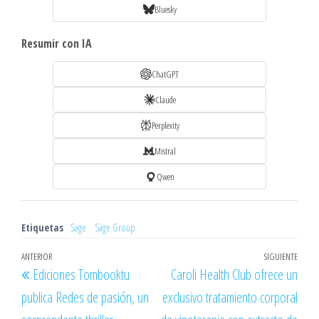
Bluesky
Resumir con IA
ChatGPT
Claude
Perplexity
Mistral
Qwen
Etiquetas
Sage
Sage Group
Navegación
Entrada
ANTERIOR
SIGUIENTE
Entr
Ediciones Tombooktu
Caroli Health Club ofrece un
de
anterior
sigu
publica Redes de pasión, un
exclusivo tratamiento corporal
entradas