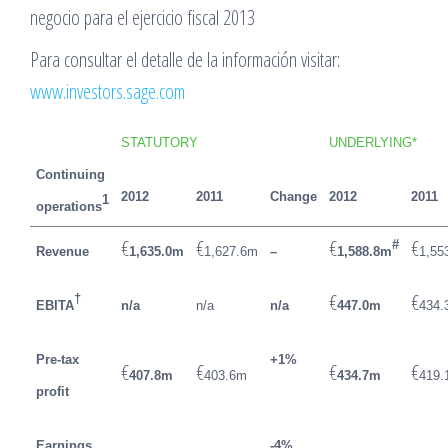
negocio para el ejercicio fiscal 2013
Para consultar el detalle de la información visitar:
www.investors.sage.com
STATUTORY
UNDERLYING*
Continuing
2012
2011
Change
2012
2011
1
operations
€
€
€
€
#
Revenue
1,635.0m
1,627.6m
–
1,588.8m
1,55
€
€
†
EBITA
n/a
n/a
n/a
447.0m
434.
Pre-tax
+1%
€
€
€
€
407.8m
403.6m
434.7m
419.
profit
Earnings
-4%