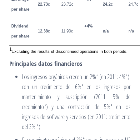
22.73c
23.72c
24.2c
24.7c
per share
Dividend
+4%
12.38c
11.90c
n/a
n/a
per share
1
Excluding the results of discontinued operations in both periods.
Principales datos financieros
Los ingresos orgánicos crecen un 2%* (en 2011: 4%*),
con un crecimiento del 6%* en los ingresos por
mantenimiento y suscripción (2011: 5% de
crecimiento*) y una contracción del 5%* en los
ingresos de software y servicios (en 2011: crecimiento
del 3% *)
El crecimiento orgánico del 3%* en los ingresos en H2