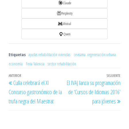
Claude
Perplexity
Mistral
Qwen
Etiquetas
ayudas rehabilitación viviendas
cevisama. regeneración urbana
economía
Feria Valencia
sector rehabilitación
Navegación
Entrada
ANTERIOR
SIGUIENTE
Entr
Culla celebrará el XI
El IVAJ lanza su programación
de
anterior
sigu
Concurso gastronómico de la
de ‘Cursos de Idiomas 2016’
entradas
trufa negra del Maestrat
para jóvenes