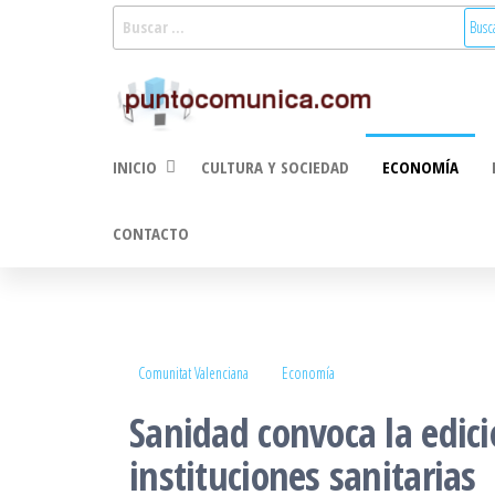
Saltar
Buscar:
al
Puntoco
Noticias Valencia
contenido
y Comunitat
Comunic
Valenciana:
2.0
turismo, cultura,
INICIO
CULTURA Y SOCIEDAD
ECONOMÍA
economía,
sociedad, salud,
medioambiente,
CONTACTO
innovacion y
tecnologia
Comunitat Valenciana
Economía
Sanidad convoca la edic
instituciones sanitarias