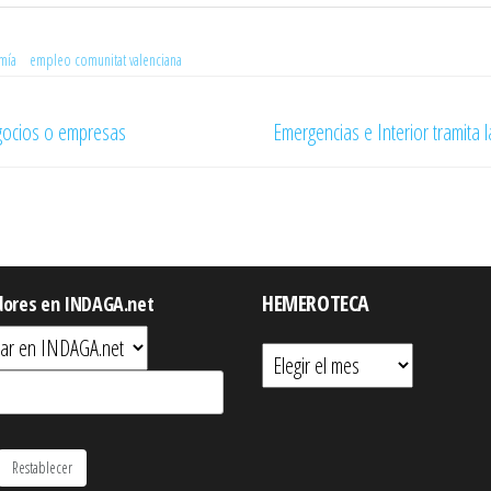
mía
empleo comunitat valenciana
egocios o empresas
Emergencias e Interior tramita 
HEMEROTECA
dores en INDAGA.net
Hemeroteca