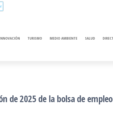
munica:
ación
INNOVACIÓN
TURISMO
MEDIO AMBIENTE
SALUD
DIREC
ión de 2025 de la bolsa de emple