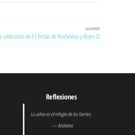
SIGUIENTE
Entrada
la celebración de 63 fiestas de Nochevieja y Reyes
siguiente
Reflexiones
La calma es el refugio de los fuertes.
— Anónimo