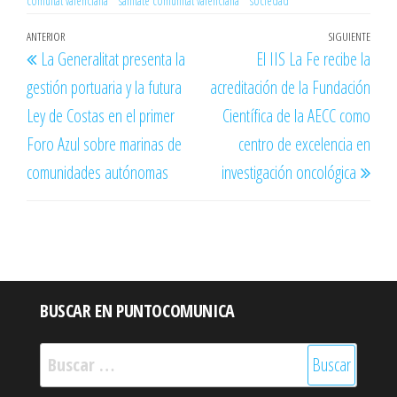
comuitat valenciana
sanitate comunitat valenciana
sociedad
Navegación
Entrada
ANTERIOR
SIGUIENTE
Entr
La Generalitat presenta la
El IIS La Fe recibe la
de
anterior
sigu
gestión portuaria y la futura
acreditación de la Fundación
entradas
Ley de Costas en el primer
Científica de la AECC como
Foro Azul sobre marinas de
centro de excelencia en
comunidades autónomas
investigación oncológica
BUSCAR EN PUNTOCOMUNICA
Buscar: