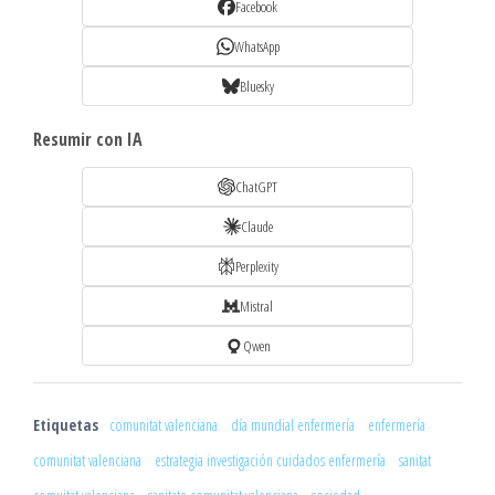
Facebook
WhatsApp
Bluesky
Resumir con IA
ChatGPT
Claude
Perplexity
Mistral
Qwen
Etiquetas
comunitat valenciana
día mundial enfermería
enfermería
comunitat valenciana
estrategia investigación cuidados enfermería
sanitat