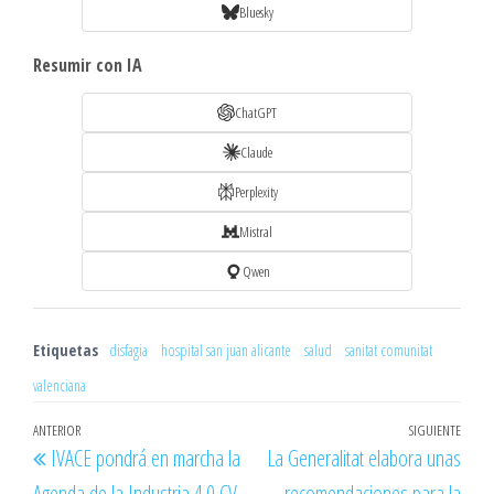
Bluesky
Resumir con IA
ChatGPT
Claude
Perplexity
Mistral
Qwen
Etiquetas
disfagia
hospital san juan alicante
salud
sanitat comunitat
valenciana
Navegación
Entrada
ANTERIOR
SIGUIENTE
Entr
IVACE pondrá en marcha la
La Generalitat elabora unas
de
anterior
sigu
Agenda de la Industria 4.0 CV
recomendaciones para la