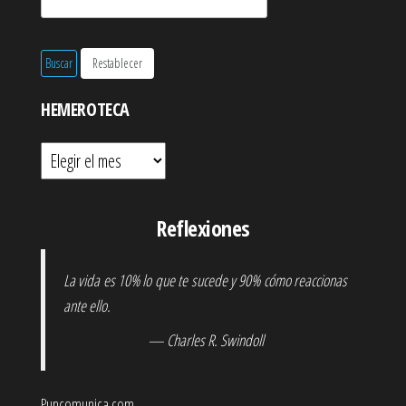
HEMEROTECA
Hemeroteca
Reflexiones
La vida es 10% lo que te sucede y 90% cómo reaccionas
ante ello.
— Charles R. Swindoll
Puncomunica.com