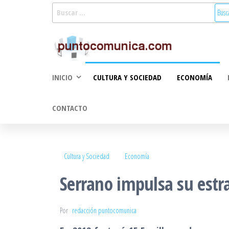
Saltar
Buscar:
al
Puntoco
Noticias Valencia
contenido
y Comunitat
Comunic
Valenciana:
2.0
turismo, cultura,
INICIO
CULTURA Y SOCIEDAD
ECONOMÍA
economía,
sociedad, salud,
medioambiente,
CONTACTO
innovacion y
tecnologia
Cultura y Sociedad
Economía
Serrano impulsa su estra
Por
redacción puntocomunica