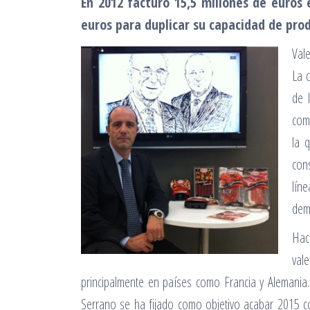
En 2012 facturó 15,5 millones de euros 
euros para duplicar su capacidad de pro
Val
La 
de 
com
la 
con
líne
dem
Hac
val
principalmente en países como Francia y Alemania
Serrano se ha fijado como objetivo acabar 2015 co