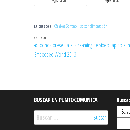
ChatGPT
Claude
Etiquetas
Cárnicas Serrano
sector alimentación
Navegación
Entrada
ANTERIOR
Ixonos presenta el streaming de video rápido e 
de
anterior
Embedded World 2013
entradas
BUSCAR EN PUNTOCOMUNICA
Busca
Buscar: