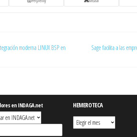
Perplexity
Mistral
integración moderna LINUX BSP en
Sage facilita a las emp
HEMEROTECA
dores en INDAGA.net
Hemeroteca