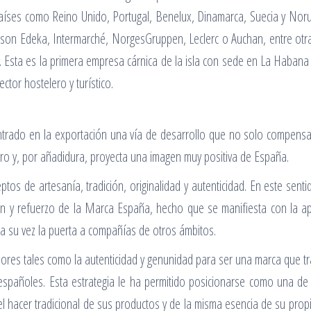
íses como Reino Unido, Portugal, Benelux, Dinamarca, Suecia y Norue
son Edeka, Intermarché, NorgesGruppen, Leclerc o Auchan, entre otra
96. Esta es la primera empresa cárnica de la isla con sede en La Haban
ctor hostelero y turístico.
ntrado en la exportación una vía de desarrollo que no solo compensa el
uro y, por añadidura, proyecta una imagen muy positiva de España.
s de artesanía, tradición, originalidad y autenticidad. En este sentid
ión y refuerzo de la Marca España, hecho que se manifiesta con la 
a su vez la puerta a compañías de otros ámbitos.
lores tales como la autenticidad y genunidad para ser una marca que tr
 españoles. Esta estrategia le ha permitido posicionarse como una de
del hacer tradicional de sus productos y de la misma esencia de su pr