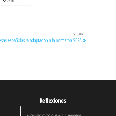
Qwen
SIGUIENTE
Entrada
resas españolas la adaptación a la normativa SEPA
siguiente
Reflexiones
Si sientes como que vas a perderlo