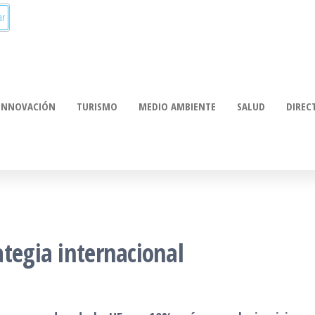
munica:
ación
INNOVACIÓN
TURISMO
MEDIO AMBIENTE
SALUD
DIREC
tegia internacional