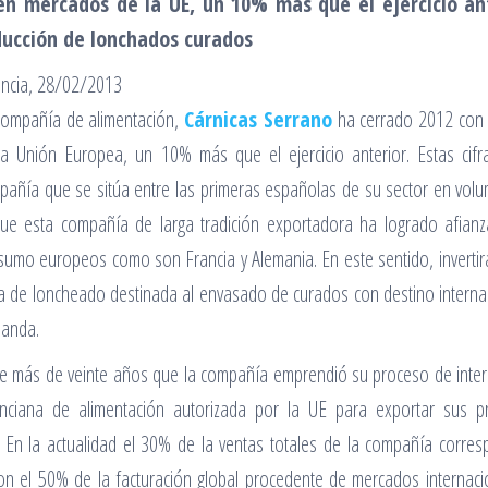
en mercados de la UE, un 10% más que el ejercicio an
ducción de lonchados curados
encia, 28/02/2013
compañía de alimentación,
Cárnicas Serrano
ha cerrado 2012 con 
la Unión Europea, un 10% más que el ejercicio anterior. Estas cifr
pañía que se sitúa entre las primeras españolas de su sector en vol
que esta compañía de larga tradición exportadora ha logrado afian
sumo europeos como son Francia y Alemania. En este sentido, invertirá
a de loncheado destinada al envasado de curados con destino internaci
anda.
e más de veinte años que la compañía emprendió su proceso de intern
enciana de alimentación autorizada por la UE para exportar sus
. En la actualidad el 30% de la ventas totales de la compañía corr
n el 50% de la facturación global procedente de mercados internaci