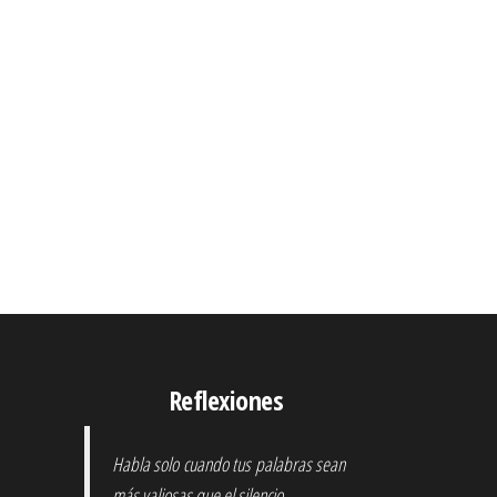
Reflexiones
Habla solo cuando tus palabras sean
más valiosas que el silencio.