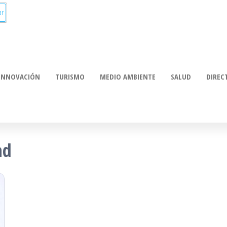
munica:
ación
INNOVACIÓN
TURISMO
MEDIO AMBIENTE
SALUD
DIREC
ad