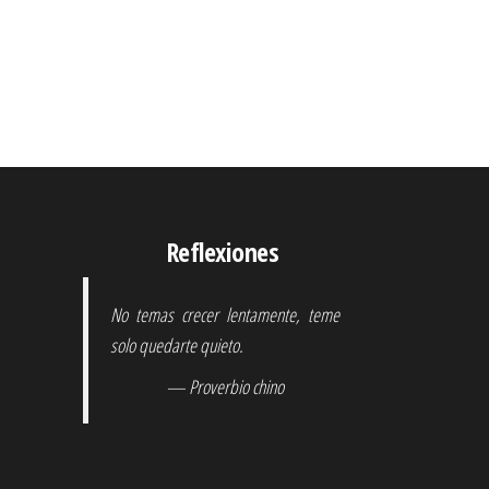
Reflexiones
No temas crecer lentamente, teme
solo quedarte quieto.
— Proverbio chino