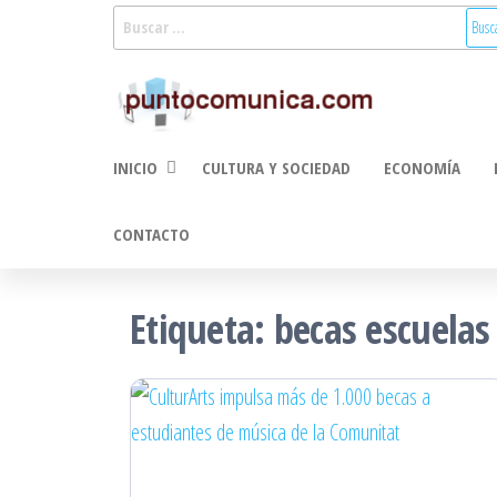
Saltar
Buscar:
al
Puntoco
Noticias Valencia
contenido
y Comunitat
Comunic
Valenciana:
2.0
turismo, cultura,
INICIO
CULTURA Y SOCIEDAD
ECONOMÍA
economía,
sociedad, salud,
medioambiente,
CONTACTO
innovacion y
tecnologia
Etiqueta:
becas escuelas