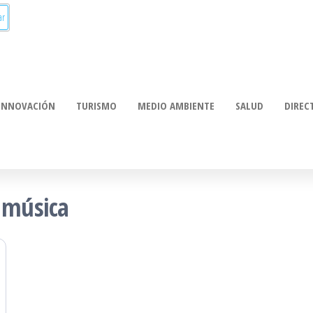
munica:
ación
INNOVACIÓN
TURISMO
MEDIO AMBIENTE
SALUD
DIREC
 música