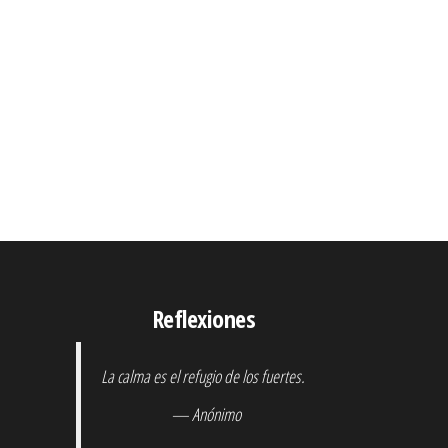
Reflexiones
La calma es el refugio de los fuertes.
— Anónimo