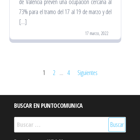
de València prevén una ocupación cercana al
73% para el tramo del 17 al 19 de marzo y del
[…]
17 marzo, 2022
Paginación
1
2
…
4
Siguientes
de
entradas
BUSCAR EN PUNTOCOMUNICA
Buscar: