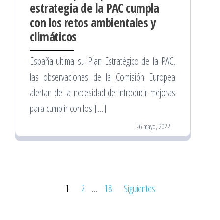
estrategia de la PAC cumpla
con los retos ambientales y
climáticos
España ultima su Plan Estratégico de la PAC,
las observaciones de la Comisión Europea
alertan de la necesidad de introducir mejoras
para cumplir con los […]
26 mayo, 2022
Paginación
1
2
…
18
Siguientes
de