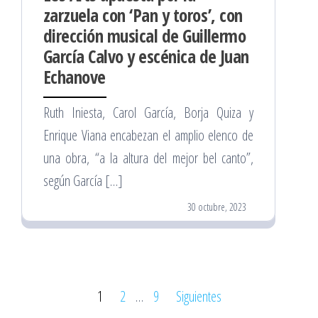
zarzuela con ‘Pan y toros’, con
dirección musical de Guillermo
García Calvo y escénica de Juan
Echanove
Ruth Iniesta, Carol García, Borja Quiza y
Enrique Viana encabezan el amplio elenco de
una obra, “a la altura del mejor bel canto”,
según García […]
30 octubre, 2023
Paginación
1
2
…
9
Siguientes