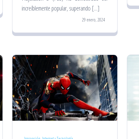
increíblemente popular, superando […]
29 enero, 2024
Innovación, Internet y Tecnología