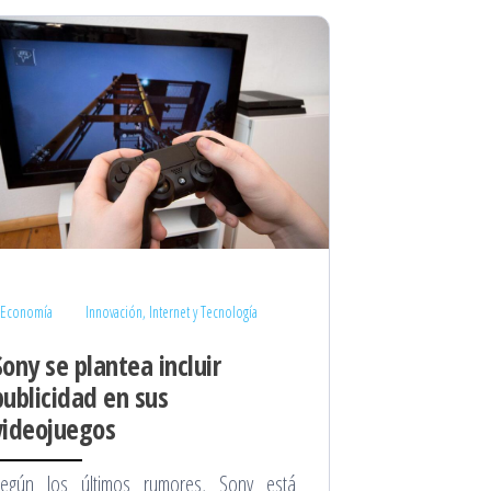
Economía
Innovación, Internet y Tecnología
Sony se plantea incluir
publicidad en sus
videojuegos
egún los últimos rumores, Sony está