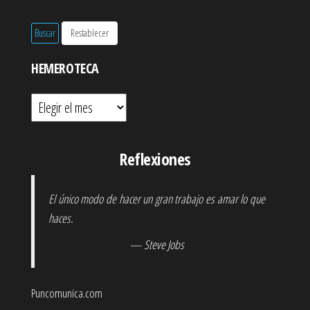
HEMEROTECA
Hemeroteca
Reflexiones
El único modo de hacer un gran trabajo es amar lo que
haces.
— Steve Jobs
Puncomunica.com