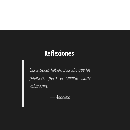
Reflexiones
Las acciones hablan más alto que las
palabras, pero el silencio habla
volúmenes.
— Anónimo