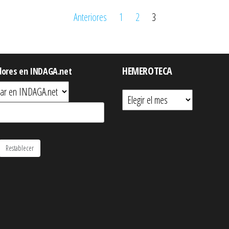
Anteriores
1
2
3
HEMEROTECA
dores en INDAGA.net
Hemeroteca