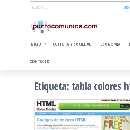
Saltar
Buscar:
al
Puntoco
Noticias Valencia
contenido
y Comunitat
Comunic
Valenciana:
2.0
turismo, cultura,
INICIO
CULTURA Y SOCIEDAD
ECONOMÍA
economía,
sociedad, salud,
medioambiente,
CONTACTO
innovacion y
tecnologia
Etiqueta:
tabla colores 