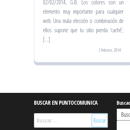
02/02/2014, G.B. Los colores son un
elemento muy importante para cualquier
web. Una mala elección o combinación de
ellos supone que tu sitio pierda ‘caché’,
[…]
2 febrero, 2014
BUSCAR EN PUNTOCOMUNICA
Busca
Buscar: